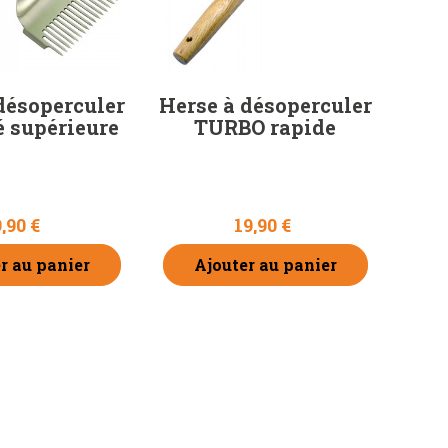
, quand et
s pâtes
olonies...
LUS
désoperculer
Herse à désoperculer
é supérieure
TURBO rapide
9,90 €
19,90 €
r au panier
Ajouter au panier