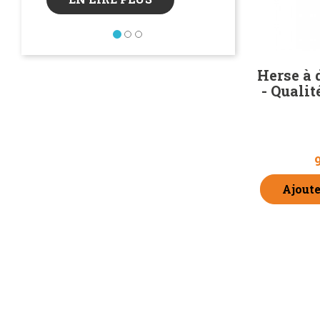
Découvrez pourquoi
comment utiliser le
Précédent
protéinées sur vos c
EN LIRE P
Herse à 
- Qualit
Ajoute