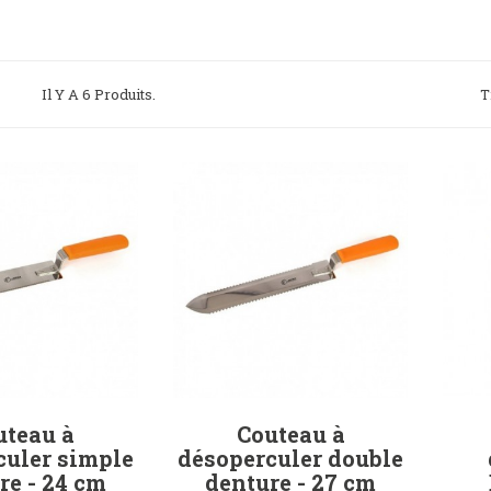
Il Y A 6 Produits.
T
uteau à
Couteau à
culer simple
désoperculer double
re - 24 cm
denture - 27 cm