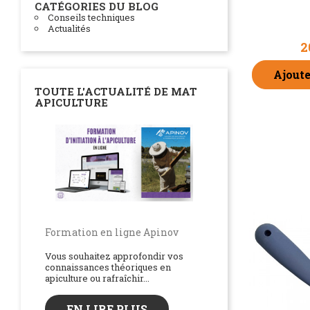
CATÉGORIES DU BLOG
Conseils techniques
Actualités
2
Ajoute
TOUTE L'ACTUALITÉ DE MAT
APICULTURE
Formation en ligne Apinov
Vous souhaitez approfondir vos
L'utilisation de l
connaissances théoriques en
apiculture ou rafraîchir...
protéinée sur vos
d'abeilles
EN LIRE PLUS