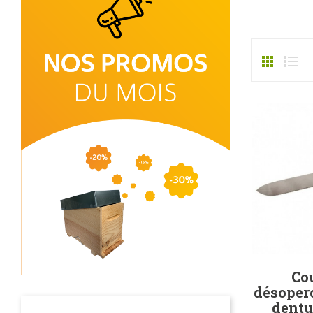
Co
désoper
dentu