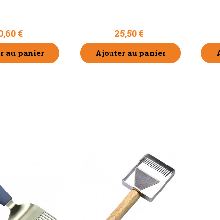
0,60 €
25,50 €
r au panier
Ajouter au panier
a pâte
 colonies