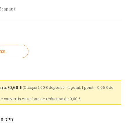
dérapant
IER
nts/0,60 €
(Chaque 1,00 € dépensé = 1 point, 1 point = 0,06 € de
tre convertis en un bon de réduction de 0,60 €.
s & DPD