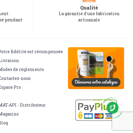
Qualité
ent :
La garantie d'une fabrication
rsé pendant
artisanale
Votre fidélité est récompensée
Livraison
Modes de règlements
Contactez-nous
Espace Pro
MAT-API - Distributeur
Magasins
Blog