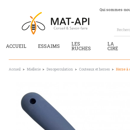
Qui sommes-nou
LES
LA
ACCUEIL
ESSAIMS
RUCHES
CIRE
Accueil
Miellerie
Desoperculation
Couteaux et herses
Herse à 