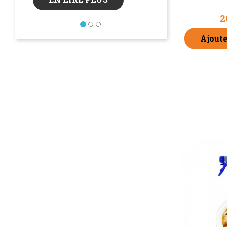
Découvrez pourquoi
comment utiliser le
2
Précédent
protéinées sur vos c
Ajoute
EN LIRE P