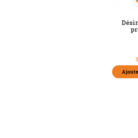
Dési
pr
7
Ajoute