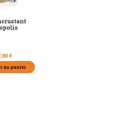
ncrustant
opolis
,90 €
r au panier