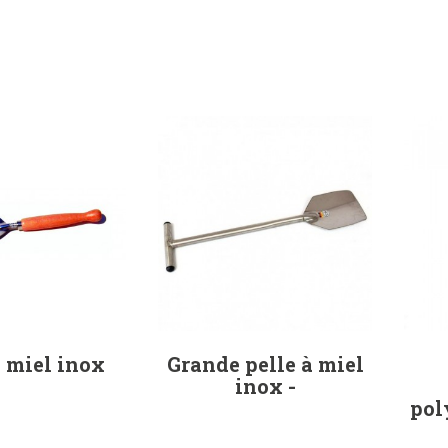
à miel inox
Grande pelle à miel
inox -
a pâte
pol
 colonies