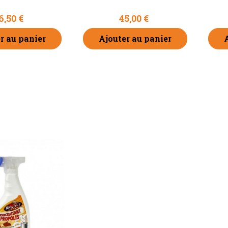
, quand et
s pâtes
6,50 €
45,00 €
olonies...
r au panier
Ajouter au panier
LUS