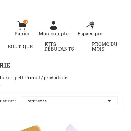
0
Panier
Mon compte
Espace pro
KITS
PROMO DU
BOUTIQUE
DÉBUTANTS
MOIS
RIE
lerie - pelle à miel / produits de
.

rier Par :
Pertinence