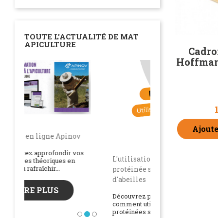
TOUTE L'ACTUALITÉ DE MAT
APICULTURE
Cadron
Hoffman
Ajoute
L'utilisation de la pâte
protéinée sur vos colonies
d'abeilles
Découvrez pourquoi, quand et
comment utiliser les pâtes
Précédent
protéinées sur vos colonies...