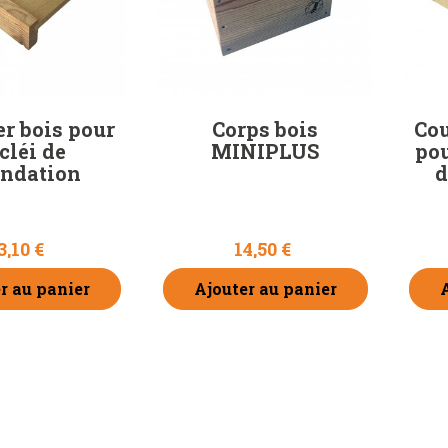
r bois pour
Corps bois
Cou
cléi de
MINIPLUS
pou
ondation
d
3,10 €
14,50 €
r au panier
Ajouter au panier