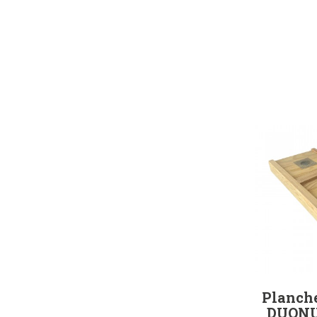
Planche
DUONU