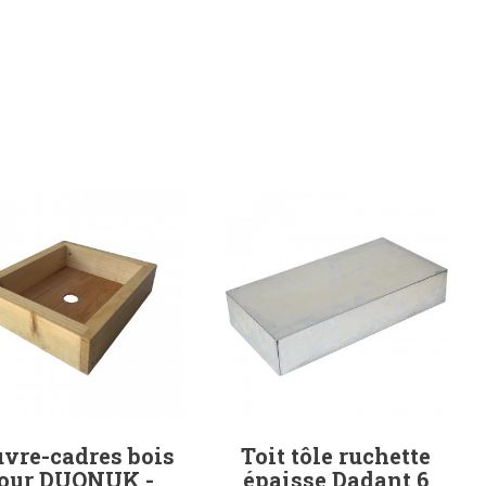
vre-cadres bois
Toit tôle ruchette
our DUONUK -
épaisse Dadant 6