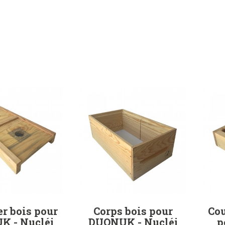
r bois pour
Corps bois pour
Cou
K - Nucléi
DUONUK - Nucléi
p