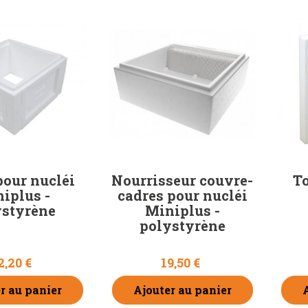
pour nucléi
Nourrisseur couvre-
To
iplus -
cadres pour nucléi
ystyrène
Miniplus -
polystyrène
2,20 €
19,50 €
r au panier
Ajouter au panier