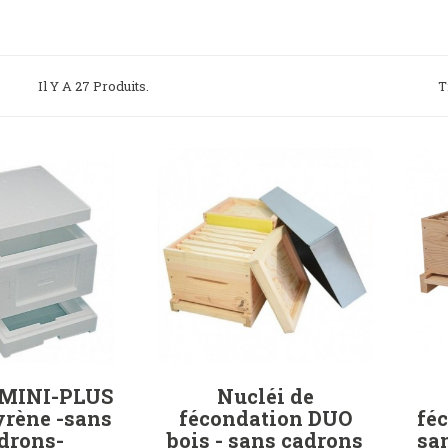
Il Y A 27 Produits.
T
 MINI-PLUS
Nucléi de
yrène -sans
fécondation DUO
fé
drons-
bois - sans cadrons
sa