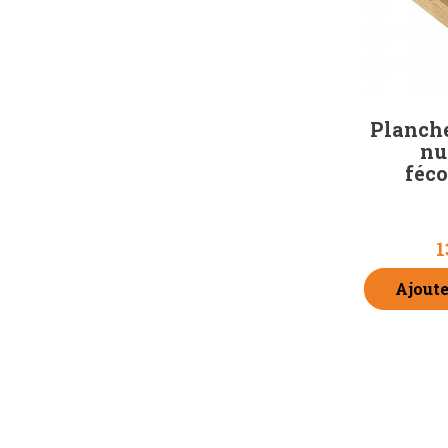
Planche
nu
féc
1
Ajoute