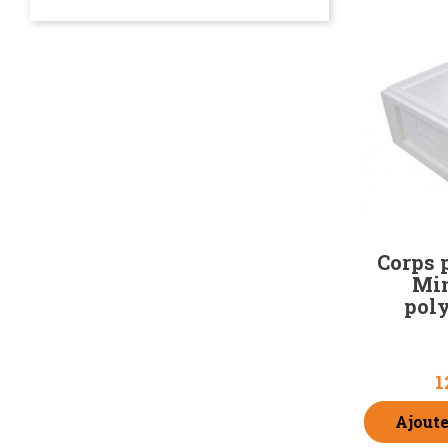
EN LIRE PLUS
Corps 
Min
pol
1
Ajoute