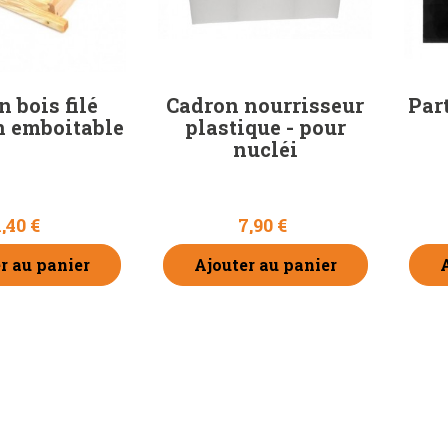
 bois filé
Cadron nourrisseur
Part
 emboitable
plastique - pour
nucléi
1,40 €
7,90 €
r au panier
Ajouter au panier