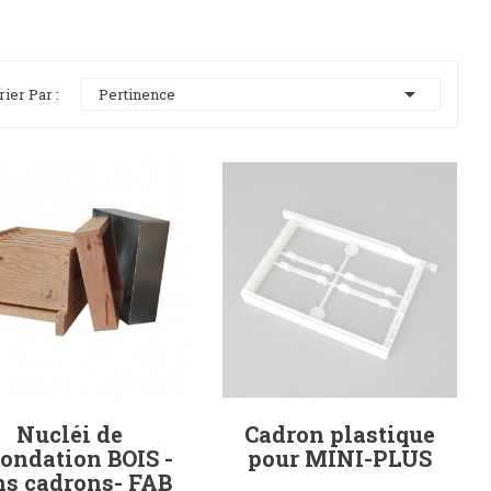

rier Par :
Pertinence
Nucléi de
Cadron plastique
condation BOIS -
pour MINI-PLUS
ns cadrons- FAB