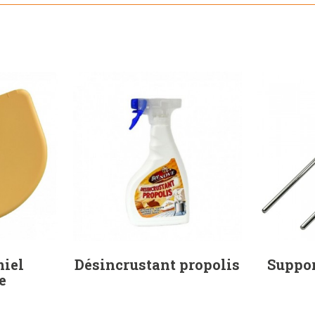
miel
Désincrustant propolis
Suppor
e