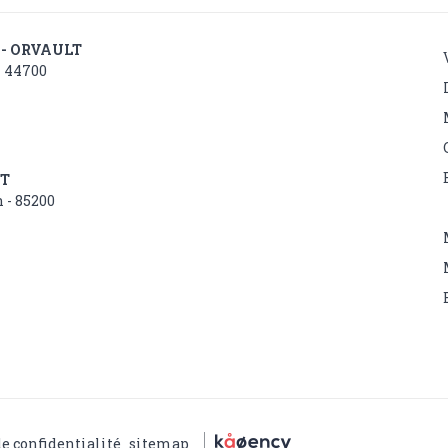
 - ORVAULT
- 44700
NT
 - 85200
de confidentialité
sitemap