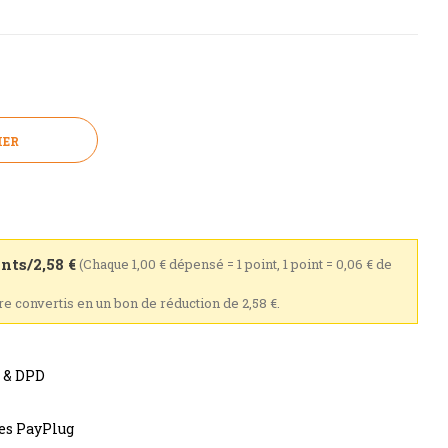
IER
nts/2,58 €
(Chaque 1,00 € dépensé = 1 point, 1 point = 0,06 € de
tre convertis en un bon de réduction de 2,58 €.
s & DPD
res PayPlug