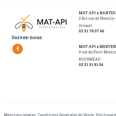
MAT API à NANTES
2 Bis rue de Neuilly 
Orvault
02 51 78 07 46
Suivez-nous:
MAT API à MERVE
9 rue du Petit Moulin
BOURNEAU
02 51 51 81 04
Mentions légales
Conditions Générales de Vente
Politique 