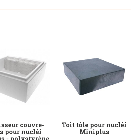
isseur couvre-
Toit tôle pour nucléi
s pour nucléi
Miniplus
s - polystyrène