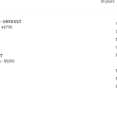
30 jours
 - ORVAULT
- 44700
NT
 - 85200