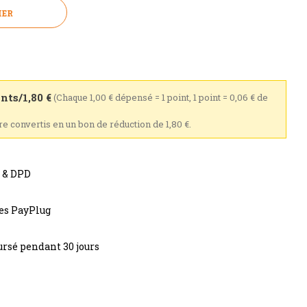
IER
nts/1,80 €
(Chaque 1,00 € dépensé = 1 point, 1 point = 0,06 € de
re convertis en un bon de réduction de 1,80 €.
s & DPD
res PayPlug
rsé pendant 30 jours