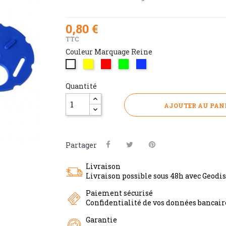
0,80 €
TTC
Couleur Marquage Reine
JAUNE
ROUGE
VERT
BLEU
BLANC
/
/
/
/
/
2
3
4
5
1
Quantité
-
-
-
-
-
7
8
9
0
6
AJOUTER AU PAN
Partager
Livraison
Livraison possible sous 48h avec Geodi
Paiement sécurisé
Confidentialité de vos données bancai
Garantie