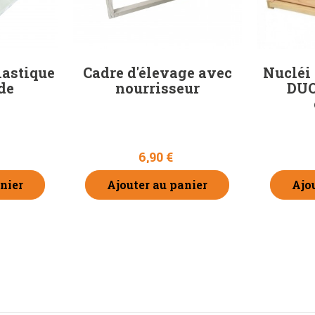
lastique
Cadre d'élevage avec
Nucléi
de
nourrisseur
DUO
6,90 €
nier
Ajouter au panier
Ajo