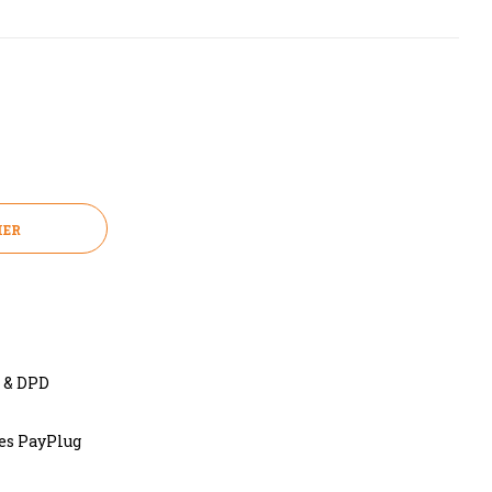
IER
s & DPD
res PayPlug