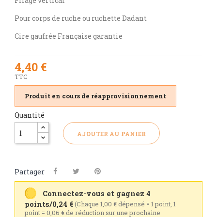
Filage vertical
Pour corps de ruche ou ruchette Dadant
Cire gaufrée Française garantie
4,40 €
TTC
Produit en cours de réapprovisionnement
Quantité
AJOUTER AU PANIER
Partager
Connectez-vous et gagnez 4
points/0,24 €
(Chaque 1,00 € dépensé = 1 point, 1
point = 0,06 € de réduction sur une prochaine