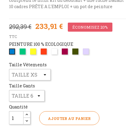
comprend le mini kit du débutant + une ruche Dadant
10 cadres PRÊTE A L'EMPLOI + un pot de peinture
233,91 €
292,39 €
ÉCONOMISEZ 20%
TTC
PEINTURE 100 % ECOLOGIQUE
VERT
JAUNE
ROUGE
BLANC
MAGENTA
VERT
GRIS
BLEU
PHALTO
OLIVE
ALU
PHALTO
Taille Vêtements
Taille Gants
Quantité
AJOUTER AU PANIER