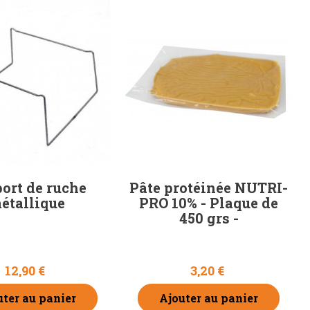
ort de ruche
Pâte protéinée NUTRI-
étallique
PRO 10% - Plaque de
450 grs -
12,90 €
3,20 €
uter au panier
Ajouter au panier