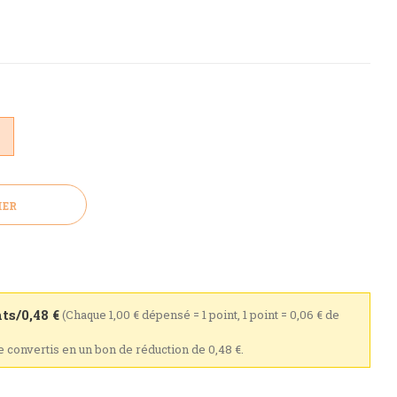
IER
ts/0,48 €
(Chaque 1,00 € dépensé = 1 point, 1 point = 0,06 € de
re convertis en un bon de réduction de 0,48 €.