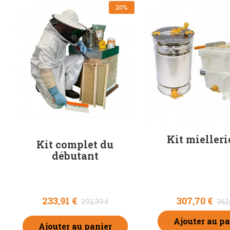
20%
Kit mielleri
Kit complet du
débutant
233,91 €
307,70 €
292,39 €
362
Ajouter au pa
Ajouter au panier