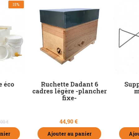
15%
e éco
Ruchette Dadant 6
Supp
cadres légère -plancher
m
fixe-
44,90 €
,00 €
nier
Ajouter au panier
Ajo