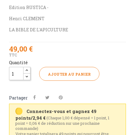
Edition RUSTICA -
Henri CLEMENT
LA BIBLE DE L'APICULTURE
49,00 €
TTC
Quantité
AJOUTER AU PANIER
Partager
Connectez-vous et gagnez 49
points/2,94 €
(Chaque 1,00 € dépensé = 1 point, 1
point = 0,06 € de réduction sur une prochaine
commande)
Votre panier totalisera 49 points qui pourront être