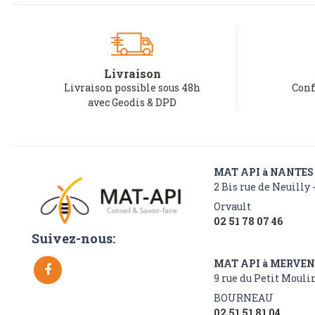
Livraison
Livraison possible sous 48h
Conf
avec Geodis & DPD
MAT API à NANTES
2 Bis rue de Neuilly 
Orvault
02 51 78 07 46
Suivez-nous:
MAT API à MERVE
9 rue du Petit Moulin
BOURNEAU
02 51 51 81 04