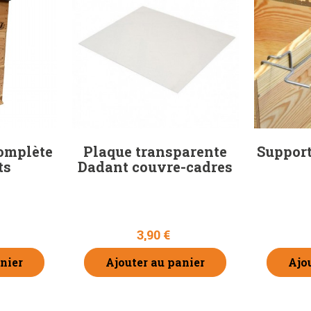
omplète
Plaque transparente
Support
ts
Dadant couvre-cadres
3,90 €
nier
Ajouter au panier
Ajo