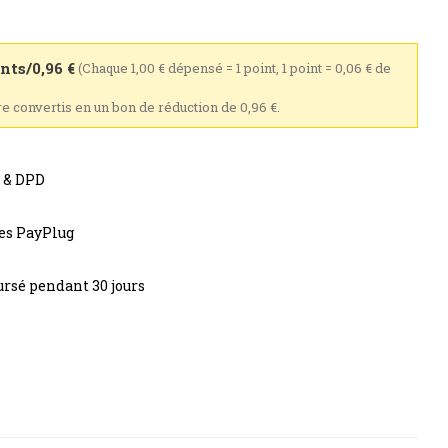
nts/0,96 €
(Chaque 1,00 € dépensé = 1 point, 1 point = 0,06 € de
tre convertis en un bon de réduction de 0,96 €.
s & DPD
res PayPlug
rsé pendant 30 jours