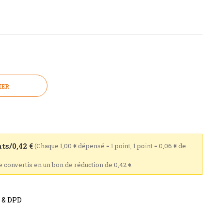
IER
ts/0,42 €
(Chaque 1,00 € dépensé = 1 point, 1 point = 0,06 € de
re convertis en un bon de réduction de 0,42 €.
s & DPD