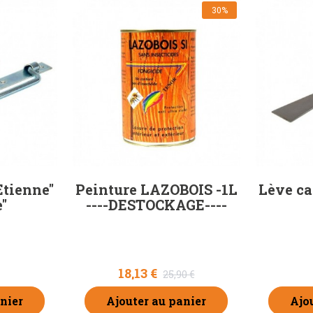
30%
Etienne"
Peinture LAZOBOIS -1L
Lève ca
e"
----DESTOCKAGE----
18,13 €
25,90 €
nier
Ajouter au panier
Ajo