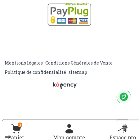
Mentions légales
Conditions Générales de Vente
Politique de confidentialité
sitemap
Vos choix en matière de confidentialité
0
Notification lors de la collecte
Panier
Mon compte
Espace pro