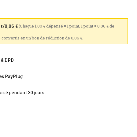
t/0,06 €
(Chaque 1,00 € dépensé = 1 point, 1 point = 0,06 € de
e convertis en un bon de réduction de 0,06 €.
s & DPD
res PayPlug
rsé pendant 30 jours