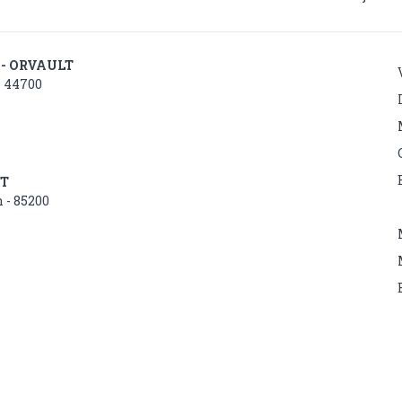
 - ORVAULT
- 44700
NT
 - 85200