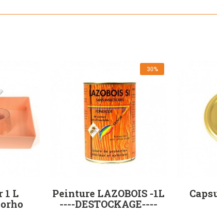
30%
 1 L
Peinture LAZOBOIS -1L
Capsu
Lorho
----DESTOCKAGE----