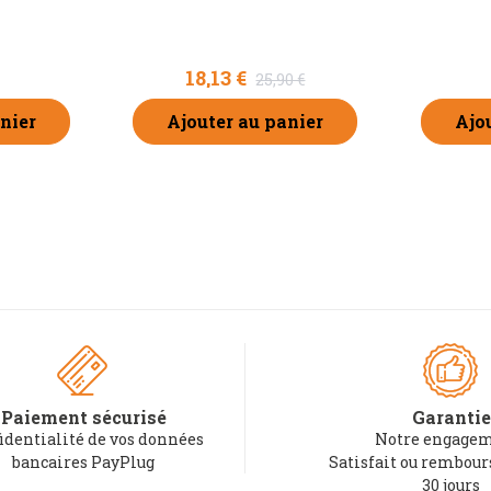
18,13 €
25,90 €
nier
Ajouter au panier
Ajo
Paiement sécurisé
Garantie
identialité de vos données
Notre engagem
bancaires PayPlug
Satisfait ou rembou
30 jours