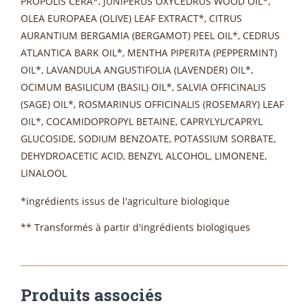
PROPOLIS CERA*, JUNIPERUS OXYCEDRUS WOOD OIL*,
OLEA EUROPAEA (OLIVE) LEAF EXTRACT*, CITRUS
AURANTIUM BERGAMIA (BERGAMOT) PEEL OIL*, CEDRUS
ATLANTICA BARK OIL*, MENTHA PIPERITA (PEPPERMINT)
OIL*, LAVANDULA ANGUSTIFOLIA (LAVENDER) OIL*,
OCIMUM BASILICUM (BASIL) OIL*, SALVIA OFFICINALIS
(SAGE) OIL*, ROSMARINUS OFFICINALIS (ROSEMARY) LEAF
OIL*, COCAMIDOPROPYL BETAINE, CAPRYLYL/CAPRYL
GLUCOSIDE, SODIUM BENZOATE, POTASSIUM SORBATE,
DEHYDROACETIC ACID, BENZYL ALCOHOL, LIMONENE,
LINALOOL
*
ingrédients issus de l'agriculture biologique
**
Transformés à partir d'ingrédients biologiques
Produits associés