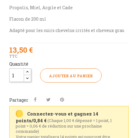
Propolis, Miel, Argile et Cade
Flacon de 200 ml
Adapté pour les cuirs chevelus irrités et cheveux gras.
13,50 €
TTC
Quantité
AJOUTER AU PANIER
Partager
Connectez-vous et gagnez 14
points/0,84 €
(Chaque 1,00 € dépensé = 1 point, 1
point = 0,06 € de réduction sur une prochaine
commande)
Votre panier totalisera 14 points qui pourront être