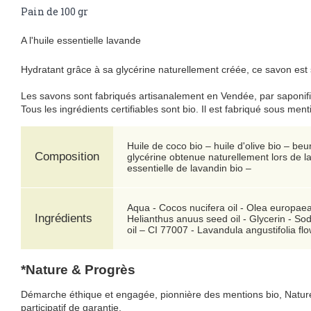
Pain de 100 gr
A l'huile essentielle lavande
Hydratant grâce à sa glycérine naturellement créée, ce savon est
Les savons sont fabriqués artisanalement en Vendée, par saponific
Tous les ingrédients certifiables sont bio. Il est fabriqué sous men
Huile de coco bio – huile d'olive bio – beu
Composition
glycérine obtenue naturellement lors de la
essentielle de lavandin bio –
Aqua - Cocos nucifera oil - Olea europaea 
Ingrédients
Helianthus anuus seed oil - Glycerin - S
oil – CI 77007 - Lavandula angustifolia fl
*Nature & Progrès
Démarche éthique et engagée, pionnière des mentions bio, Nature 
participatif de garantie.