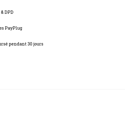
s & DPD
res PayPlug
rsé pendant 30 jours