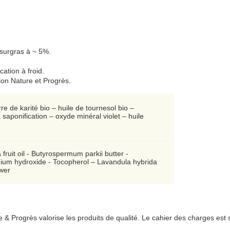
 surgras à ~ 5%.
ation à froid.
tion Nature et Progrès.
rre de karité bio – huile de tournesol bio –
 saponification – oxyde minéral violet – huile
fruit oil - Butyrospermum parkii butter -
odium hydroxide - Tocopherol – Lavandula hybrida
ower
& Progrès valorise les produits de qualité.
Le cahier des charges est s