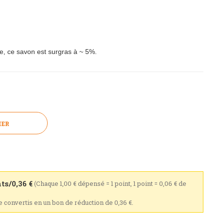
e, ce savon est surgras à ~ 5%.
IER
ts/0,36 €
(Chaque 1,00 € dépensé = 1 point, 1 point = 0,06 € de
re convertis en un bon de réduction de 0,36 €.