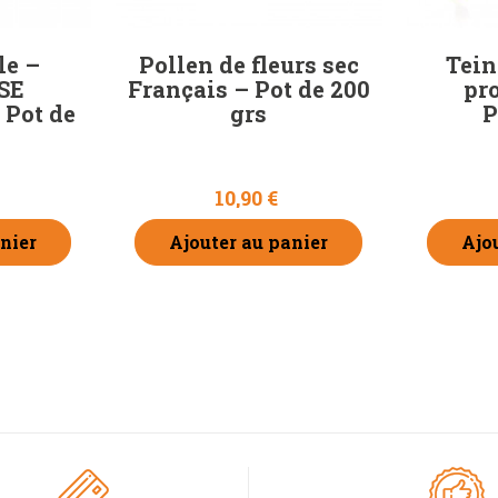
le –
Pollen de fleurs sec
Tein
SE
Français – Pot de 200
pro
 Pot de
grs
P
10,90 €
nier
Ajouter au panier
Ajo