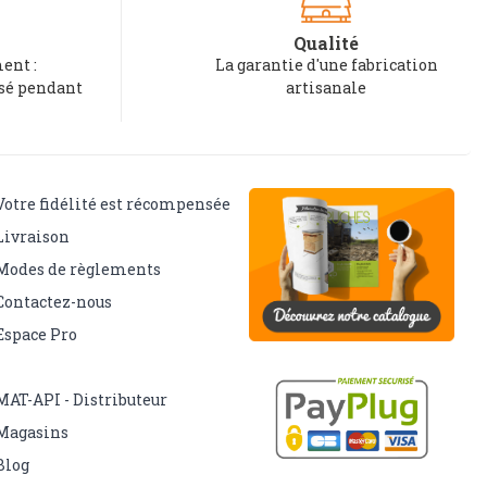
Qualité
ent :
La garantie d'une fabrication
rsé pendant
artisanale
Votre fidélité est récompensée
Livraison
Modes de règlements
Contactez-nous
Espace Pro
MAT-API - Distributeur
Magasins
Blog