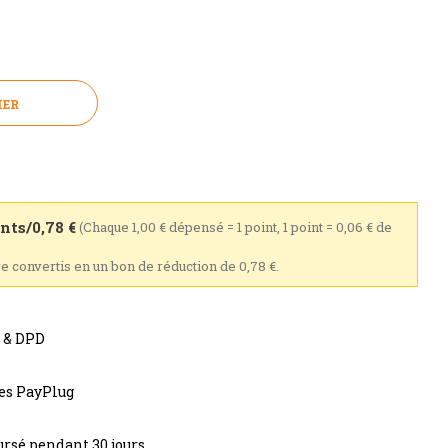
IER
nts/0,78 €
(Chaque 1,00 € dépensé = 1 point, 1 point = 0,06 € de
re convertis en un bon de réduction de 0,78 €.
s & DPD
res PayPlug
rsé pendant 30 jours